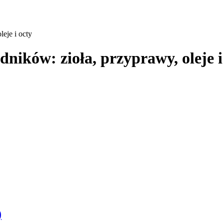
eje i octy
ików: zioła, przyprawy, oleje i
)