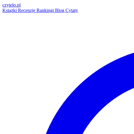
czytelo
.pl
Książki
Recenzje
Rankingi
Blog
Cytaty