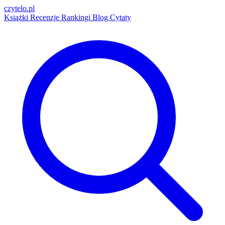
czytelo
.pl
Książki
Recenzje
Rankingi
Blog
Cytaty