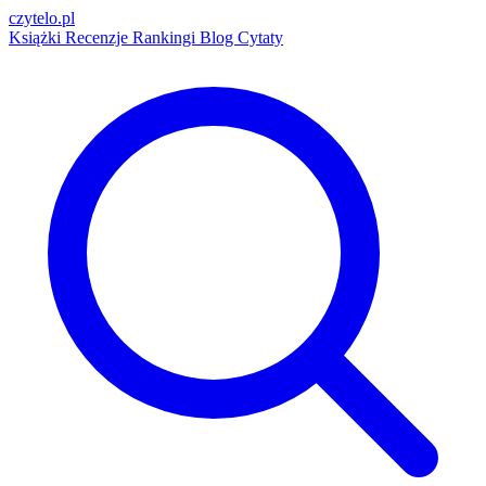
czytelo
.pl
Książki
Recenzje
Rankingi
Blog
Cytaty