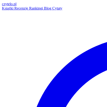
czytelo
.pl
Książki
Recenzje
Rankingi
Blog
Cytaty