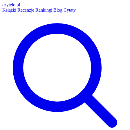
czytelo
.pl
Książki
Recenzje
Rankingi
Blog
Cytaty