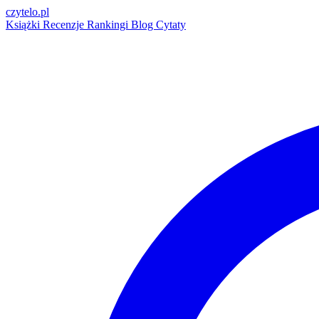
czytelo
.pl
Książki
Recenzje
Rankingi
Blog
Cytaty