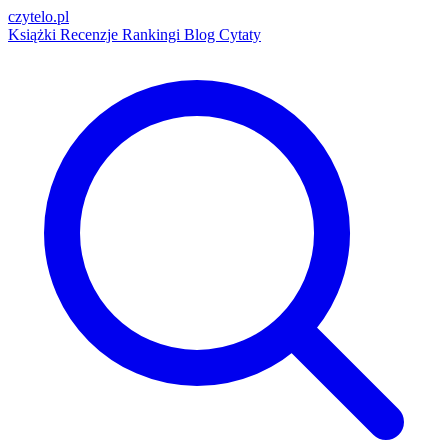
czytelo
.pl
Książki
Recenzje
Rankingi
Blog
Cytaty