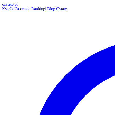
czytelo
.pl
Książki
Recenzje
Rankingi
Blog
Cytaty