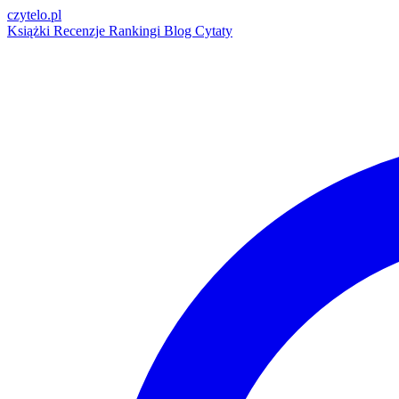
czytelo
.pl
Książki
Recenzje
Rankingi
Blog
Cytaty