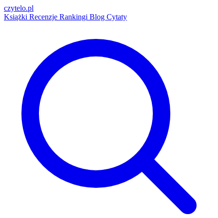
czytelo
.pl
Książki
Recenzje
Rankingi
Blog
Cytaty