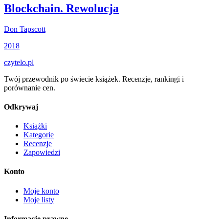
Blockchain. Rewolucja
Don Tapscott
2018
czytelo
.pl
Twój przewodnik po świecie książek. Recenzje, rankingi i
porównanie cen.
Odkrywaj
Książki
Kategorie
Recenzje
Zapowiedzi
Konto
Moje konto
Moje listy
Informacje prawne