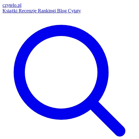
czytelo
.pl
Książki
Recenzje
Rankingi
Blog
Cytaty