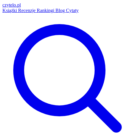
czytelo
.pl
Książki
Recenzje
Rankingi
Blog
Cytaty