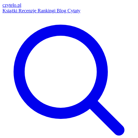
czytelo
.pl
Książki
Recenzje
Rankingi
Blog
Cytaty