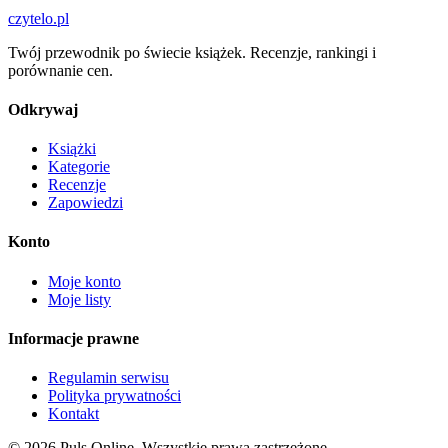
czytelo
.pl
Twój przewodnik po świecie książek. Recenzje, rankingi i
porównanie cen.
Odkrywaj
Książki
Kategorie
Recenzje
Zapowiedzi
Konto
Moje konto
Moje listy
Informacje prawne
Regulamin serwisu
Polityka prywatności
Kontakt
© 2026 Puls Online. Wszystkie prawa zastrzeżone.