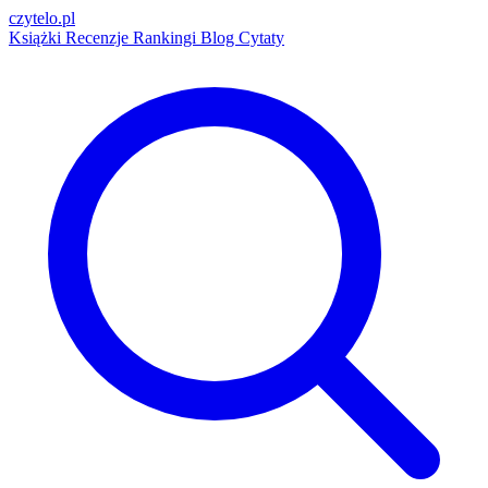
czytelo
.pl
Książki
Recenzje
Rankingi
Blog
Cytaty