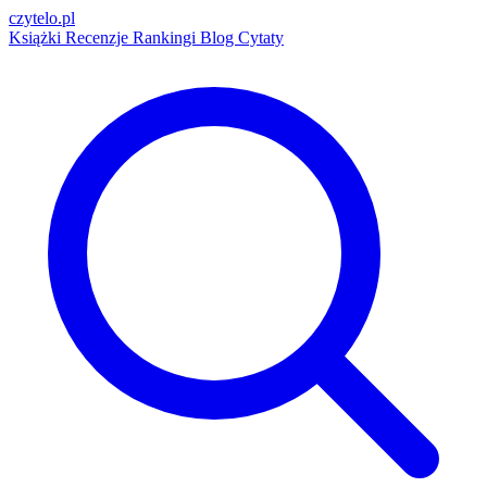
czytelo
.pl
Książki
Recenzje
Rankingi
Blog
Cytaty