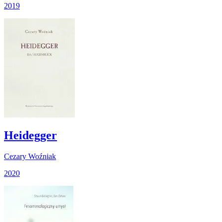
2019
Heidegger
Cezary Woźniak
2020