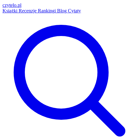
czytelo
.pl
Książki
Recenzje
Rankingi
Blog
Cytaty