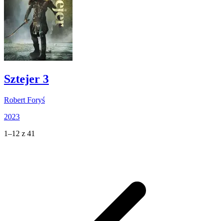
Sztejer 3
Robert Foryś
2023
1–12 z 41