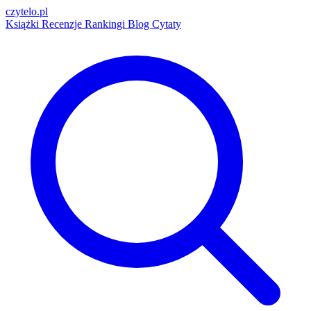
czytelo
.pl
Książki
Recenzje
Rankingi
Blog
Cytaty