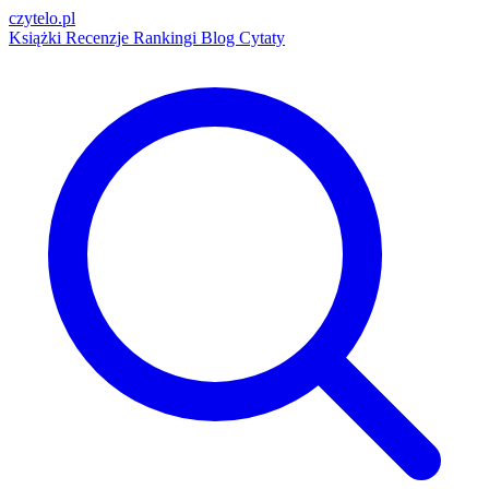
czytelo
.pl
Książki
Recenzje
Rankingi
Blog
Cytaty