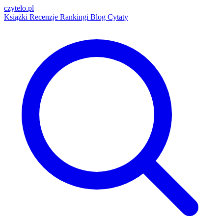
czytelo
.pl
Książki
Recenzje
Rankingi
Blog
Cytaty