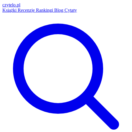
czytelo
.pl
Książki
Recenzje
Rankingi
Blog
Cytaty