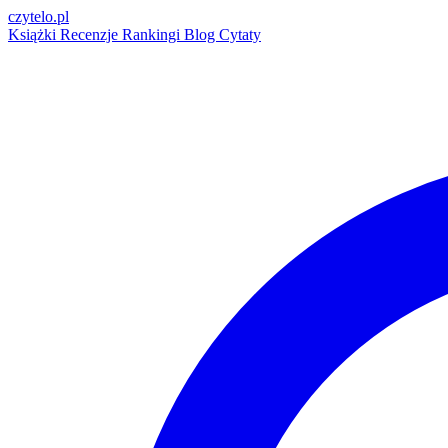
czytelo
.pl
Książki
Recenzje
Rankingi
Blog
Cytaty