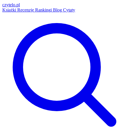
czytelo
.pl
Książki
Recenzje
Rankingi
Blog
Cytaty