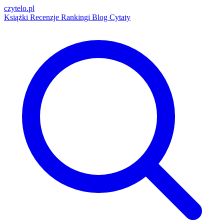
czytelo
.pl
Książki
Recenzje
Rankingi
Blog
Cytaty