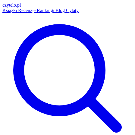
czytelo
.pl
Książki
Recenzje
Rankingi
Blog
Cytaty