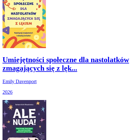
Umiejętności społeczne dla nastolatków
zmagających się z lęk...
Emily Davenport
2026