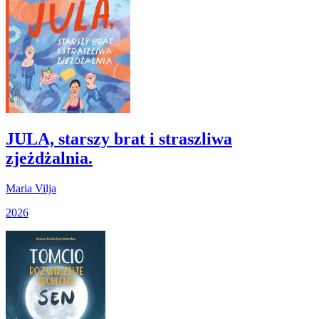
JULA, starszy brat i straszliwa
zjeżdżalnia.
Maria Vilja
2026