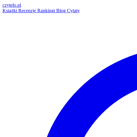
czytelo
.pl
Książki
Recenzje
Rankingi
Blog
Cytaty