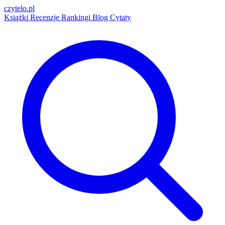
czytelo
.pl
Książki
Recenzje
Rankingi
Blog
Cytaty