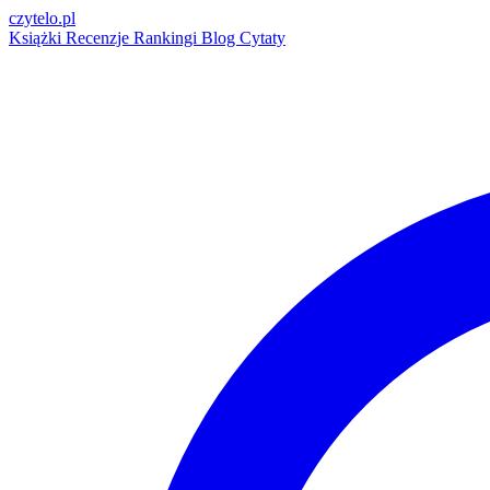
czytelo
.pl
Książki
Recenzje
Rankingi
Blog
Cytaty