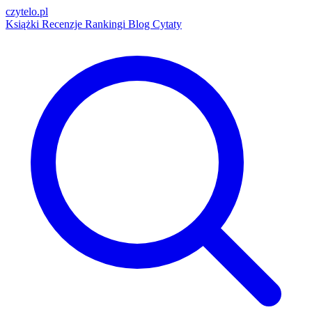
czytelo
.pl
Książki
Recenzje
Rankingi
Blog
Cytaty