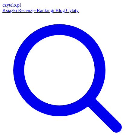
czytelo
.pl
Książki
Recenzje
Rankingi
Blog
Cytaty