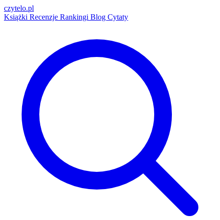
czytelo
.pl
Książki
Recenzje
Rankingi
Blog
Cytaty