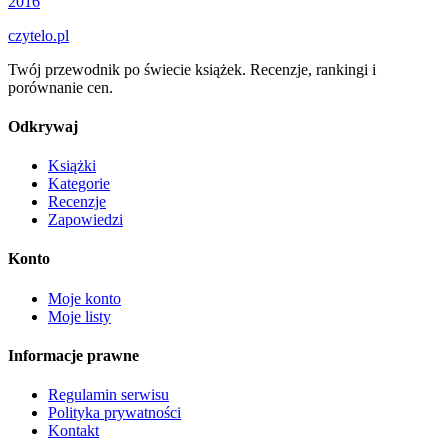
2016
czytelo
.pl
Twój przewodnik po świecie książek. Recenzje, rankingi i
porównanie cen.
Odkrywaj
Książki
Kategorie
Recenzje
Zapowiedzi
Konto
Moje konto
Moje listy
Informacje prawne
Regulamin serwisu
Polityka prywatności
Kontakt