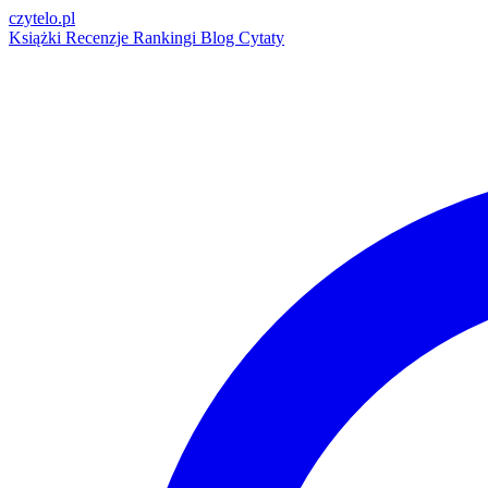
czytelo
.pl
Książki
Recenzje
Rankingi
Blog
Cytaty