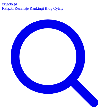
czytelo
.pl
Książki
Recenzje
Rankingi
Blog
Cytaty