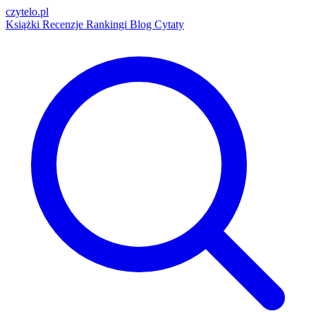
czytelo
.pl
Książki
Recenzje
Rankingi
Blog
Cytaty