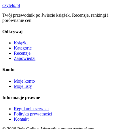
czytelo
.pl
Twój przewodnik po świecie książek. Recenzje, rankingi i
porównanie cen.
Odkrywaj
Książki
Kategorie
Recenzje
Zapowiedzi
Konto
Moje konto
Moje listy
Informacje prawne
Regulamin serwisu
Polityka prywatności
Kontakt
© 2026 Puls Online. Wszystkie prawa zastrzeżone.