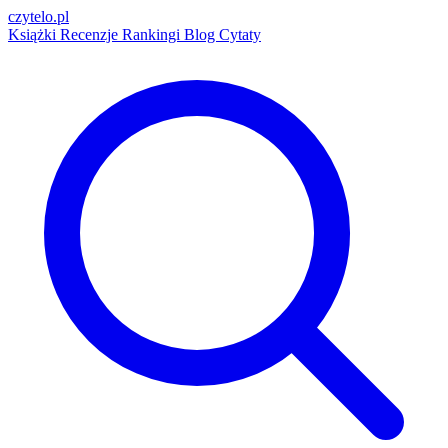
czytelo
.pl
Książki
Recenzje
Rankingi
Blog
Cytaty