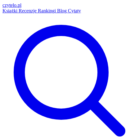
czytelo
.pl
Książki
Recenzje
Rankingi
Blog
Cytaty