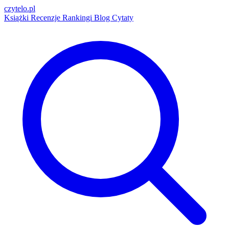
czytelo
.pl
Książki
Recenzje
Rankingi
Blog
Cytaty