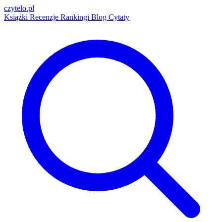
czytelo
.pl
Książki
Recenzje
Rankingi
Blog
Cytaty