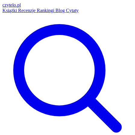
czytelo
.pl
Książki
Recenzje
Rankingi
Blog
Cytaty