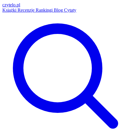
czytelo
.pl
Książki
Recenzje
Rankingi
Blog
Cytaty