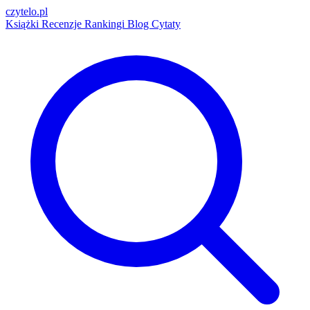
czytelo
.pl
Książki
Recenzje
Rankingi
Blog
Cytaty