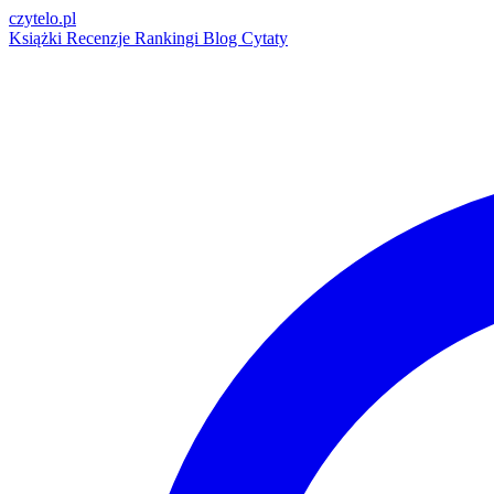
czytelo
.pl
Książki
Recenzje
Rankingi
Blog
Cytaty