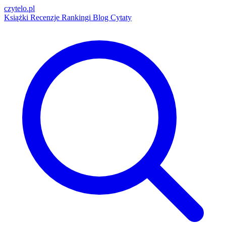
czytelo
.pl
Książki
Recenzje
Rankingi
Blog
Cytaty