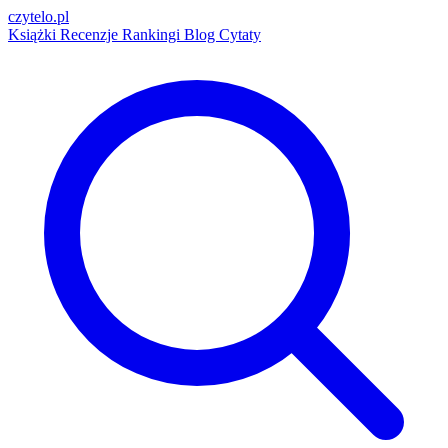
czytelo
.pl
Książki
Recenzje
Rankingi
Blog
Cytaty