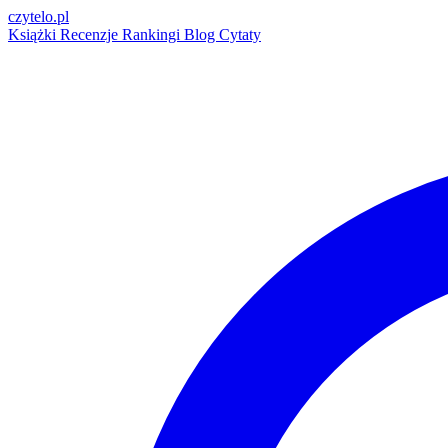
czytelo
.pl
Książki
Recenzje
Rankingi
Blog
Cytaty