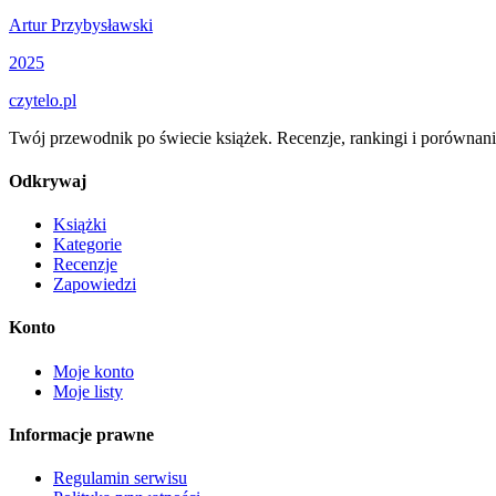
Artur Przybysławski
2025
czytelo
.pl
Twój przewodnik po świecie książek. Recenzje, rankingi i porównani
Odkrywaj
Książki
Kategorie
Recenzje
Zapowiedzi
Konto
Moje konto
Moje listy
Informacje prawne
Regulamin serwisu