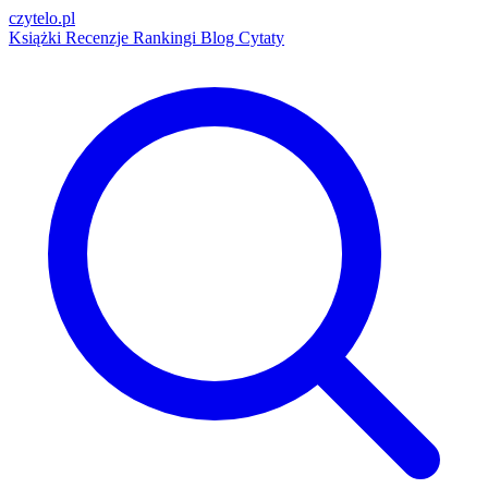
czytelo
.pl
Książki
Recenzje
Rankingi
Blog
Cytaty