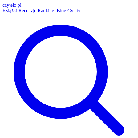
czytelo
.pl
Książki
Recenzje
Rankingi
Blog
Cytaty