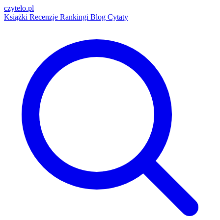
czytelo
.pl
Książki
Recenzje
Rankingi
Blog
Cytaty