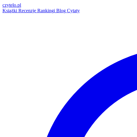
czytelo
.pl
Książki
Recenzje
Rankingi
Blog
Cytaty