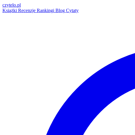
czytelo
.pl
Książki
Recenzje
Rankingi
Blog
Cytaty