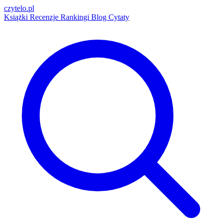
czytelo
.pl
Książki
Recenzje
Rankingi
Blog
Cytaty